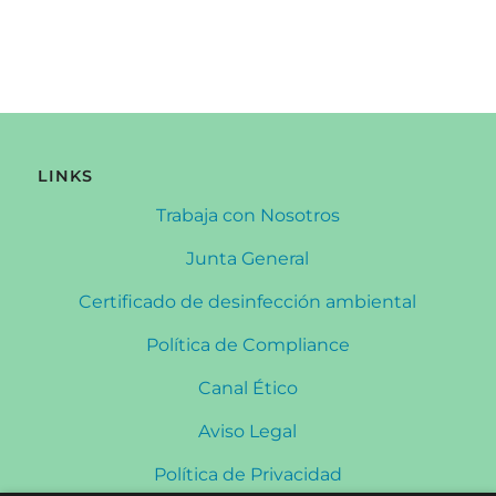
[wprevpro_usetemplate tid=”1″]
LINKS
Trabaja con Nosotros
Junta General
Certificado de desinfección ambiental
Política de Compliance
Canal Ético
Aviso Legal
Política de Privacidad