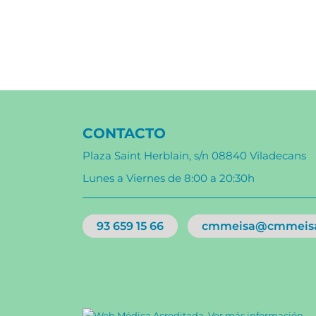
CONTACTO
Plaza Saint Herblain, s/n 08840 Viladecans
Lunes a Viernes de 8:00 a 20:30h
93 659 15 66
cmmeisa@cmmeis