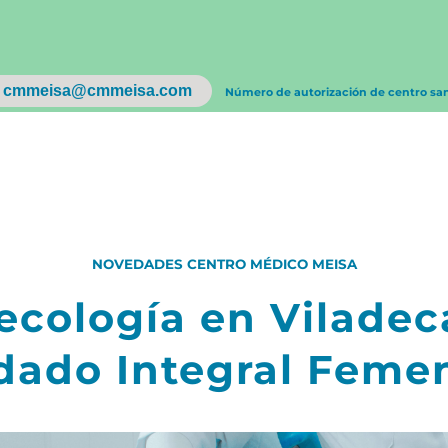
cmmeisa@cmmeisa.com
Número de autorización de centro sa
NOVEDADES CENTRO MÉDICO MEISA
ecología en Viladec
dado Integral Feme