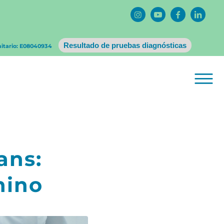
Resultado de pruebas diagnósticas
nitario: E08040934
ans:
nino