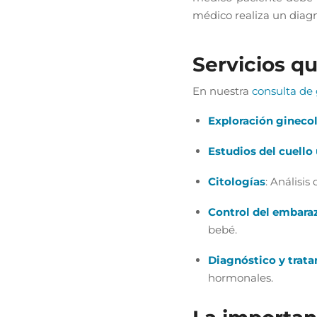
médico realiza un diagn
Servicios q
En nuestra
consulta de 
Exploración ginecol
Estudios del cuello
Citologías
: Análisis
Control del embara
bebé.
Diagnóstico y trata
hormonales.