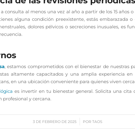
ia de las revisiones periódica
onsulta al menos una vez al año a partir de los 15 años o 
i tienes alguna condición preexistente, estás embarazada 
nstruales, dolores pélvicos o secreciones inusuales, es fu
recuencia.
rnos
sa
, estamos comprometidos con el bienestar de nuestras p
istas altamente capacitados y una amplia experiencia en 
ans, en una ubicación conveniente para quienes viven cerca
lógica
es invertir en tu bienestar general. Solicita una cita
n profesional y cercana.
/
3 DE FEBRERO DE 2025
POR
TAOS