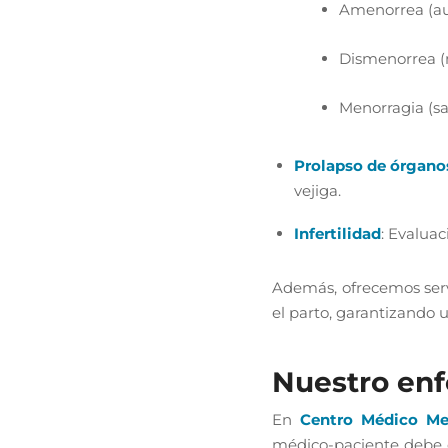
Amenorrea (au
Dismenorrea (
Menorragia (s
Prolapso de órgano
vejiga.
Infertilidad
: Evaluac
Además, ofrecemos servi
el parto, garantizando 
Nuestro enf
En
Centro Médico Me
médico-paciente debe e