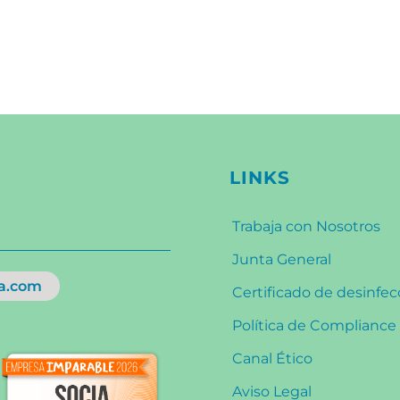
LINKS
Trabaja con Nosotros
Junta General
a.com
Certificado de desinfe
Política de Compliance
Canal Ético
Aviso Legal