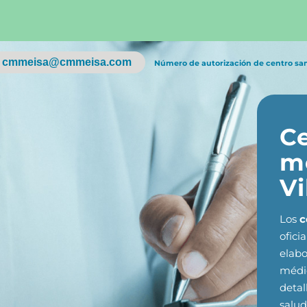
cmmeisa@cmmeisa.com
Número de autorización de centro sa
Ce
m
V
Los
c
ofici
elabo
médic
detal
salud