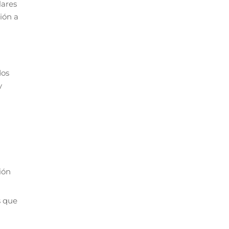
lares
ión a
dos
y
ión
s que