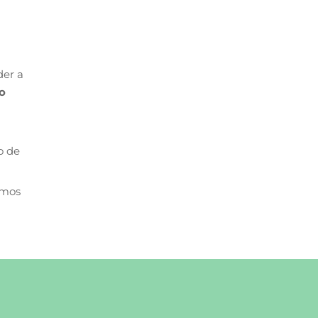
der a
 o
o de
amos