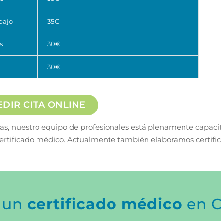
abajo
35€
s
30€
30€
EDIR CITA ONLINE
ebas, nuestro equipo de profesionales está plenamente capaci
e certificado médico. Actualmente también elaboramos certifi
r un
certificado médico
en C