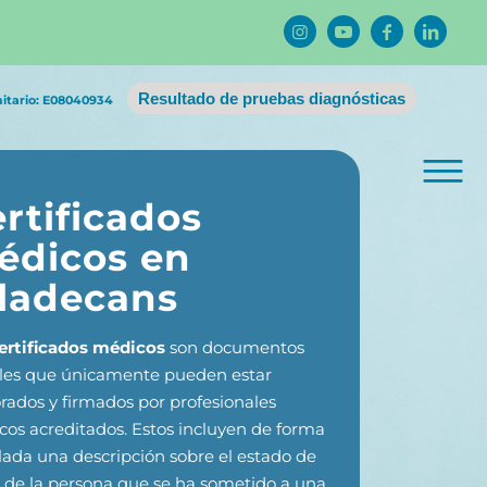
Resultado de pruebas diagnósticas
nitario: E08040934
rtificados
édicos en
iladecans
ertificados médicos
son documentos
ales que únicamente pueden estar
rados y firmados por profesionales
os acreditados. Estos incluyen de forma
lada una descripción sobre el estado de
 de la persona que se ha sometido a una