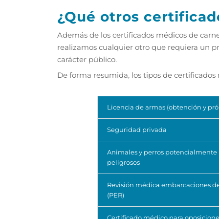
¿Qué otros certifica
Además de los certificados médicos de carnet
realizamos cualquier otro que requiera un pro
carácter público.
De forma resumida, los tipos de certificado
Licencia de armas (obtención y pró
Seguridad privada
Animales y perros potencialmente
peligrosos
Revisión médica embarcaciones de
(PER)
Certificado médico para oposicion