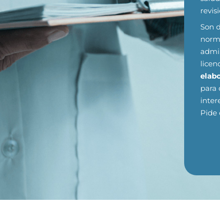
revis
Son d
norm
admin
licen
elab
para 
inter
Pide 