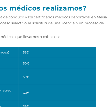
dos médicos realizamos?
 de conducir y los certificados médicos deportivos, en Meis
ceso selectivo, la solicitud de una licencia o un proceso de
s médicos que llevamos a cabo son:
rroga)
55€
50€
50€
 recreo
60€
es
35€