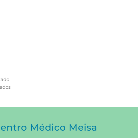
tado
cados
entro Médico Meisa