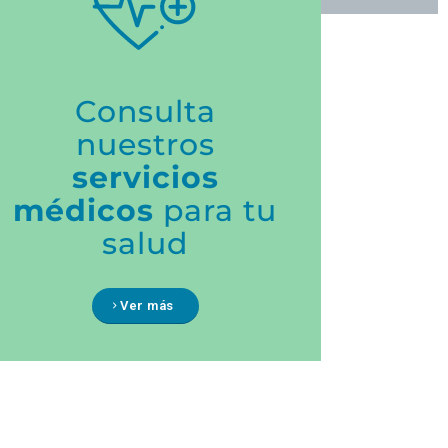
Consulta
nuestros
servicios
médicos
para tu
salud
Ver más