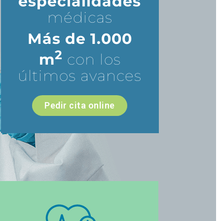
especialidades
médicas
Más de 1.000
2
m
con los
últimos avances
Pedir cita online