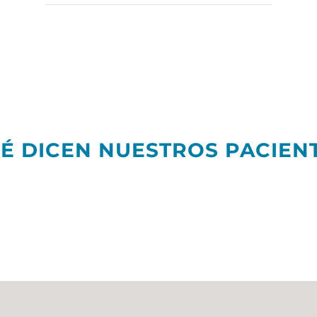
É DICEN NUESTROS PACIEN
template tid=”1″]