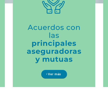
Acuerdos con
las
principales
aseguradoras
y mutuas
Ver más