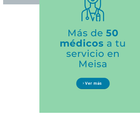
Más de
50
médicos
a tu
servicio en
Meisa
Ver más