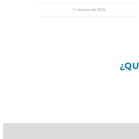
11 de junio de 2026
¿QU
[wprevpro_use