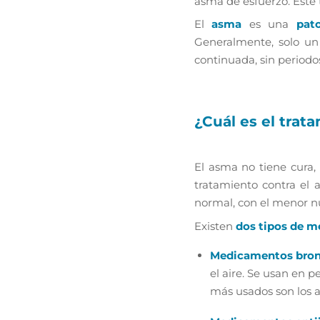
asma de esfuerzo. Este 
El
asma
es una
pat
Generalmente, solo un
continuada, sin periodo
¿Cuál es el trat
El asma no tiene cura, 
tratamiento contra el 
normal, con el menor nú
Existen
dos tipos de m
Medicamentos bron
el aire. Se usan en p
más usados son los a