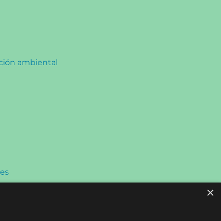
cción ambiental
les
×