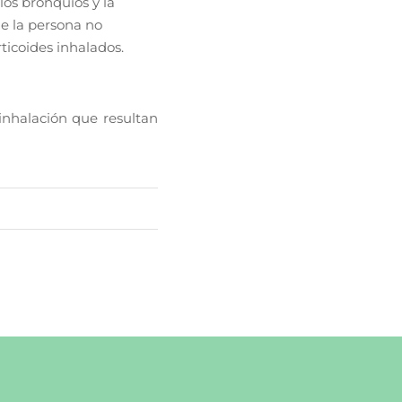
los bronquios y la
ue la persona no
ticoides inhalados.
inhalación que resultan