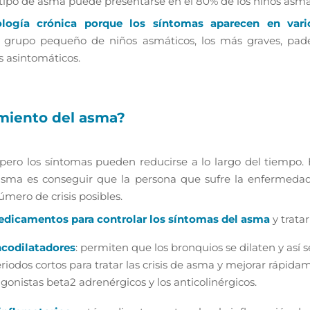
tipo de asma puede presentarse en el 80% de los niños asmá
ología crónica porque los síntomas aparecen en var
 grupo pequeño de niños asmáticos, los más graves, pa
s asintomáticos.
amiento del asma?
pero los síntomas pueden reducirse a lo largo del tiempo. 
asma es conseguir que la persona que sufre la enfermedad
mero de crisis posibles.
edicamentos para controlar los síntomas del asma
y trata
codilatadores
: permiten que los bronquios se dilaten y así 
eriodos cortos para tratar las crisis de asma y mejorar rápida
gonistas beta2 adrenérgicos y los anticolinérgicos.