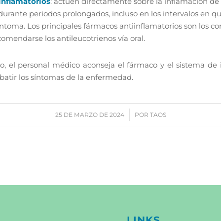
nflamatorios
: actúen directamente sobre la inflamación de 
 durante periodos prolongados, incluso en los intervalos en q
ntoma. Los principales fármacos antiinflamatorios son los cor
mendarse los antileucotrienos vía oral.
o, el personal médico aconseja el fármaco y el sistema de 
batir los síntomas de la enfermedad.
/
25 DE MARZO DE 2024
POR
TAOS
LINKS