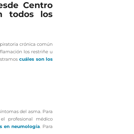
esde Centro
n todos los
piratoria crónica común
flamación los restriñe u
mostramos
cuáles son los
síntomas del asma. Para
el profesional médico
os en neumología
. Para