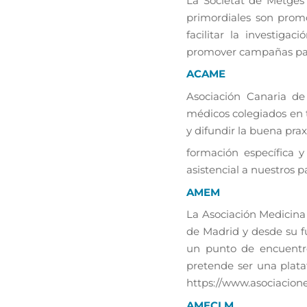
La Societat de Metges 
primordiales son promo
facilitar la investiga
promover campañas para 
ACAME
Asociación Canaria de
médicos colegiados en t
y difundir la buena pra
formación específica 
asistencial a nuestros p
AMEM
La Asociación Medicina
de Madrid y desde su f
un punto de encuentro
pretende ser una plata
https://www.asociacion
AMECLM