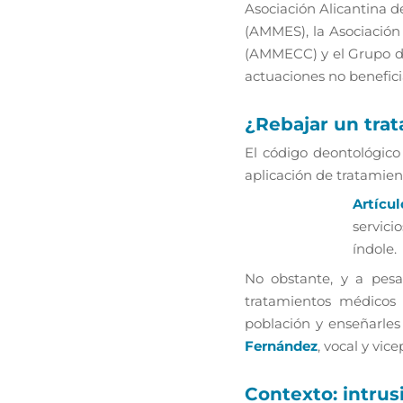
Asociación Alicantina d
(AMMES), la Asociación
(AMMECC) y el Grupo de
actuaciones no beneficia
¿Rebajar un tra
El código deontológico
aplicación de tratamient
Artícu
servic
índole
.
No obstante, y a pesar
tratamientos médicos 
población y enseñarles 
Fernández
, vocal y vi
Contexto: intru