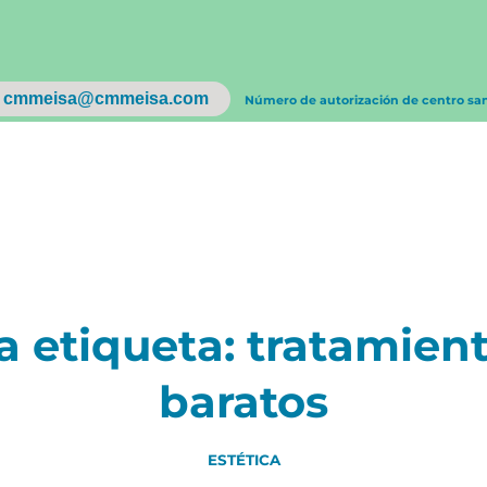
cmmeisa@cmmeisa.com
Número de autorización de centro sa
la etiqueta:
tratamient
baratos
ESTÉTICA