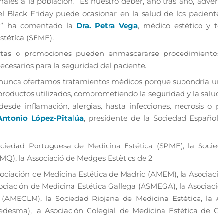
nales a la población. “Es nuestro deber, año tras año, advert
 Black Friday puede ocasionar en la salud de los paciente
os” ha comentado la
Dra. Petra Vega
, médico estético y 
stética (SEME).
ertas o promociones pueden enmascararse procedimient
ecesarios para la seguridad del paciente.
 nunca ofertamos tratamientos médicos porque supondría u
productos utilizados, comprometiendo la seguridad y la salu
esde inflamación, alergias, hasta infecciones, necrosis o 
Antonio López-Pitalúa
, presidente de la Sociedad Españo
ciedad Portuguesa de Medicina Estética (SPME), la Soci
MQ), la Associació de Medges Estètics de
2
sociación de Medicina Estética de Madrid (AMEM), la Asociac
ociación de Medicina Estética Gallega (ASMEGA), la Asociac
 (AMECLM), la Sociedad Riojana de Medicina Estética, la 
edesma), la Asociación Colegial de Medicina Estética de