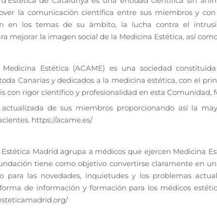
d’Estètica de Catalunya es una entidad científica sin ánim
ver la comunicación científica entre sus miembros y con 
ción en los temas de su ámbito, la lucha contra el intrus
mejorar la imagen social de la Medicina Estética, así como 
 Medicina Estética (ACAME) es una sociedad constituid
oda Canarias y dedicados a la medicina estética, con el pri
xis con rigor científico y profesionalidad en esta Comunidad,
y actualizada de sus miembros proporcionando así la may
acientes. https://acame.es/
 Estética Madrid agrupa a médicos que ejercen Medicina E
undación tiene como objetivo convertirse claramente en un l
 para las novedades, inquietudes y los problemas actual
forma de información y formación para los médicos estético
esteticamadrid.org/