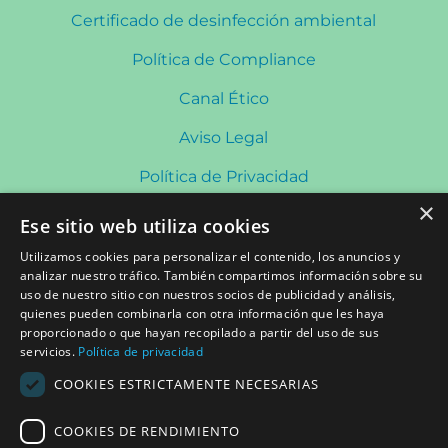
Certificado de desinfección ambiental
Política de Compliance
Canal Ético
Aviso Legal
Política de Privacidad
×
Política de Cookies
Ese sitio web utiliza cookies
Política de Redes Sociales
Utilizamos cookies para personalizar el contenido, los anuncios y
analizar nuestro tráfico. También compartimos información sobre su
uso de nuestro sitio con nuestros socios de publicidad y análisis,
quienes pueden combinarla con otra información que les haya
CONTACTO
proporcionado o que hayan recopilado a partir del uso de sus
Plaza Saint Herblain, s/n 08840 Viladecans
servicios.
Política de privacidad
Lunes a Viernes de 8:00 a 20:30h Sábados: 9:00 a
COOKIES ESTRICTAMENTE NECESARIAS
13:00h
COOKIES DE RENDIMIENTO