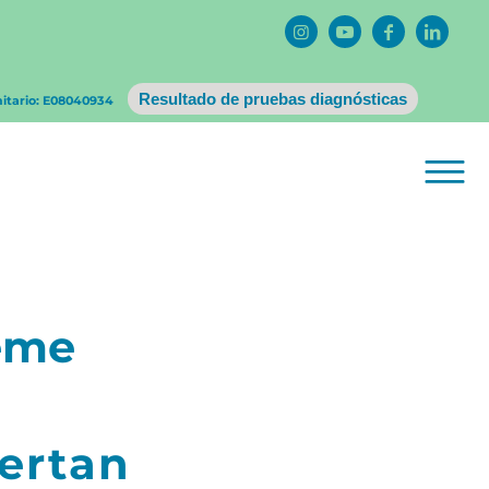
Resultado de pruebas diagnósticas
nitario: E08040934
eme
lertan