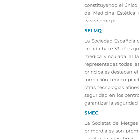
constituyendo el único
de Medicina Estética 
www.spme.pt
SELMQ
La Sociedad Española d
creada hace 33 años que
médica vinculada al lá
representadas todas las
principales destacan el
formación teórico práct
otras tecnologías afin
seguridad en los centro
garantizar la seguridad
SMEC
La Societat de Metges 
primordiales son promo
facilitar la investiga