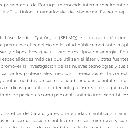
 representante de Portugal reconocido internacionalmente 
(UIME – Union Internationale de Médecine Esthétique).
e Láser Médico Quirúrgico (SELMQ) es una asociación cientí
 promueve el beneficio de la salud pública mediante la apl
ser y dispositivos que utilizan otros tipos de energía. E
 especialidades médicas que utilizan el láser y otras fuente
 promover la investigación de las nuevas tecnologías y sus 
ica de los profesionales médicos interesados en la correct
es; pautar medidas de sostenibilidad medioambiental e inf
s médicos que utilicen la tecnología láser y otros equipos
 tanto de pacientes como personal sanitario implicado. http
d’Estètica de Catalunya es una entidad científica sin ánim
ver la comunicación científica entre sus miembros y con 
ción en los temas de su ámbito, la lucha contra el intrus