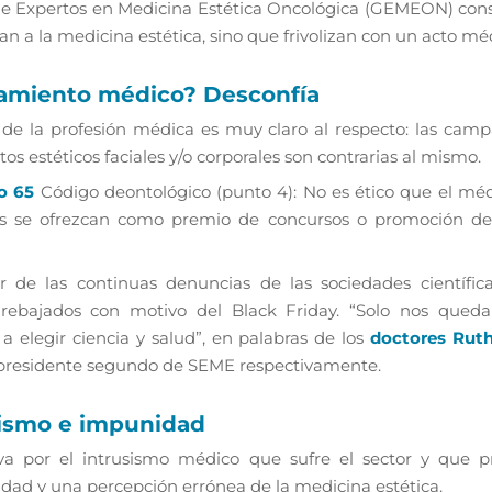
 Expertos en Medicina Estética Oncológica (GEMEON) consi
n a la medicina estética, sino que frivolizan con un acto méd
tamiento médico? Desconfía
 de la profesión médica es muy claro al respecto: las camp
os estéticos faciales y/o corporales son contrarias al mismo.
lo 65
Código deontológico (punto 4): No es ético que el méd
ios se ofrezcan como premio de concursos o promoción de
 de las continuas denuncias de las sociedades científica
rebajados con motivo del Black Friday. “Solo nos queda
a elegir ciencia y salud”, en palabras de los
doctores Ruth
cepresidente segundo de SEME respectivamente.
sismo e impunidad
ava por el intrusismo médico que sufre el sector y que 
dad y una percepción errónea de la medicina estética.