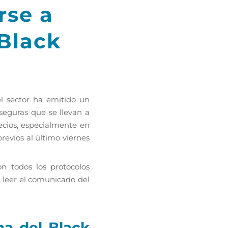
rse a
 Black
l sector ha emitido un
eguras que se llevan a
recios, especialmente en
revios al último viernes
 todos los protocolos
e leer el comunicado del
a del Black