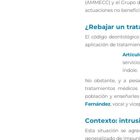
(AMMECC) y el Grupo de
actuaciones no beneficia
¿Rebajar un tra
El código deontológico
aplicación de tratamient
Artícu
servic
índole
.
No obstante, y a pesar
tratamientos médicos 
población y enseñarles 
Fernández
, vocal y vi
Contexto: intru
Esta situación se agr
generalizado de impuni