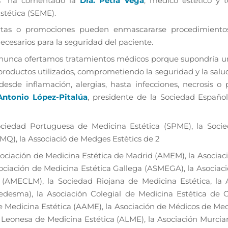
os” ha comentado la
Dra. Petra Vega
, médico estético y 
stética (SEME).
ertas o promociones pueden enmascararse procedimient
ecesarios para la seguridad del paciente.
 nunca ofertamos tratamientos médicos porque supondría u
productos utilizados, comprometiendo la seguridad y la salu
esde inflamación, alergias, hasta infecciones, necrosis o 
Antonio López-Pitalúa
, presidente de la Sociedad Españo
ciedad Portuguesa de Medicina Estética (SPME), la Soci
MQ), la Associació de Medges Estètics de
2
sociación de Medicina Estética de Madrid (AMEM), la Asociac
ociación de Medicina Estética Gallega (ASMEGA), la Asociac
 (AMECLM), la Sociedad Riojana de Medicina Estética, la 
edesma), la Asociación Colegial de Medicina Estética de
e Medicina Estética (AAME), la Asociación de Médicos de Medi
 Leonesa de Medicina Estética (ALME), la Asociación Murcia