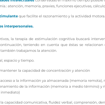
dades intelectuales
conservadas el máximo tiempo posible c
a.: atención, memoria, praxies, funciones ejecutivas, cálculo
timulante
que facilite el razonamiento y la actividad motora
es interpersonales.
etivos, la terapia de estimulación cognitiva buscará interven
ntinuación, teniendo en cuenta que éstas se relacionan e
también trabajamos la atención.
al, espacio y tiempo.
y mantener la capacidad de concentración y atención
l acceso a la información ya almacenada (memoria remota), 
cenamiento de la información (memoria a medio término) y m
 inmediato)
la capacidad comunicativa, fluidez verbal, comprensión, d