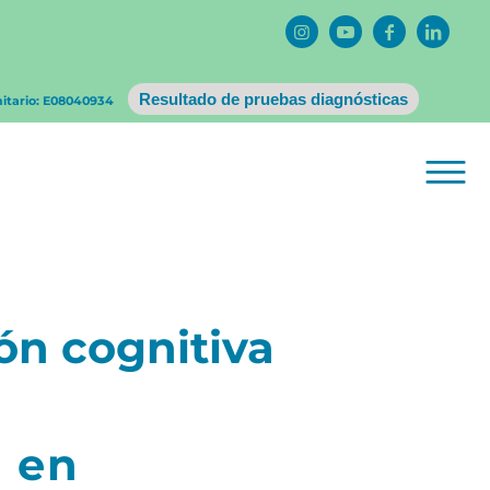
Resultado de pruebas diagnósticas
nitario: E08040934
ón cognitiva
a en