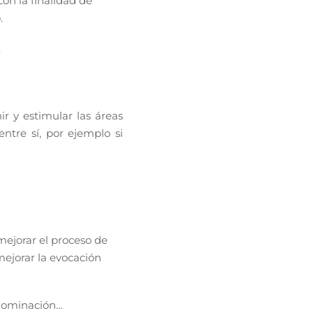
on la finalidad de
.
.
ir y estimular las áreas
ntre sí, por ejemplo si
mejorar el proceso de
ejorar la evocación
enominación…