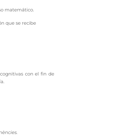
eso matemático.
ión que se recibe
ognitivas con el fin de
a.
mències.