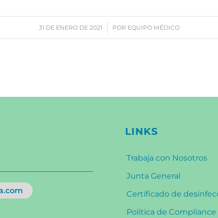
/
31 DE ENERO DE 2021
POR
EQUIPO MÉDICO
LINKS
Trabaja con Nosotros
Junta General
a.com
Certificado de desinfe
Política de Compliance