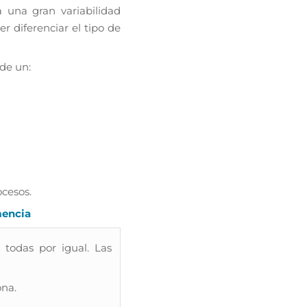
a una gran variabilidad
r diferenciar el tipo de
 de un:
ocesos.
mencia
odas por igual. Las
na.