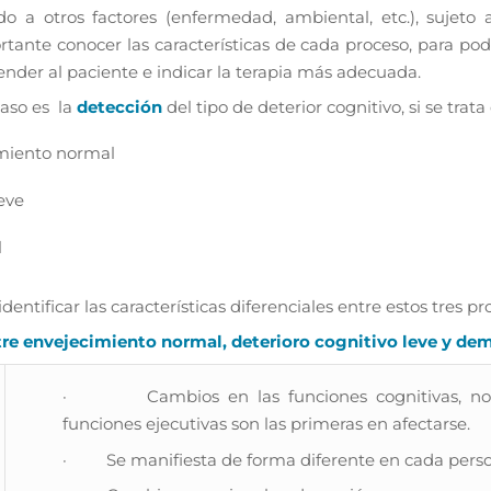
o a otros factores (enfermedad, ambiental, etc.), sujeto 
ortante conocer las características de cada proceso, para pode
tender al paciente e indicar la terapia más adecuada.
paso es la
detección
del tipo de deterior cognitivo, si se trata
miento normal
eve
l
dentificar las características diferenciales entre estos tres pr
ntre envejecimiento normal, deterioro cognitivo leve y de
· Cambios en las funciones cognitivas, no t
funciones ejecutivas son las primeras en afectarse.
· Se manifiesta de forma diferente en cada perso