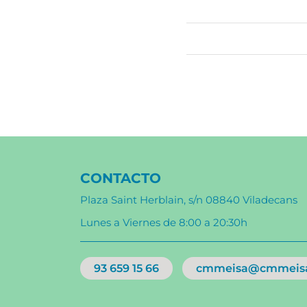
CONTACTO
Plaza Saint Herblain, s/n 08840 Viladecans
Lunes a Viernes de 8:00 a 20:30h
93 659 15 66
cmmeisa@cmmeis