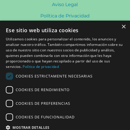
Aviso Legal
Política de Privacidad
×
Política de Cookies
Ese sitio web utiliza cookies
Política de Redes Sociales
Utilizamos cookies para personalizar el contenido, los anuncios y
analizar nuestro tráfico. También compartimos información sobre su
uso de nuestro sitio con nuestros socios de publicidad y análisis,
quienes pueden combinarla con otra información que les haya
CONTACTO
proporcionado o que hayan recopilado a partir del uso de sus
Plaza Saint Herblain, s/n 08840 Viladecans
servicios.
Política de privacidad
Lunes a Viernes de 8:00 a 20:30h Sábados: 9:00 a
COOKIES ESTRICTAMENTE NECESARIAS
13:00h
COOKIES DE RENDIMIENTO
COOKIES DE PREFERENCIAS
93 659 15 66
COOKIES DE FUNCIONALIDAD
cmmeisa@cmmeisa.com
MOSTRAR DETALLES