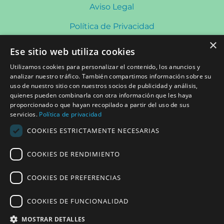
Aviso Legal
Política de Privacidad
×
Política de Cookies
Ese sitio web utiliza cookies
Política de Redes Sociales
Utilizamos cookies para personalizar el contenido, los anuncios y
analizar nuestro tráfico. También compartimos información sobre su
uso de nuestro sitio con nuestros socios de publicidad y análisis,
quienes pueden combinarla con otra información que les haya
CONTACTO
proporcionado o que hayan recopilado a partir del uso de sus
Plaza Saint Herblain, s/n 08840 Viladecans
servicios.
Política de privacidad
Lunes a Viernes de 8:00 a 20:30h Sábados: 9:00 a
COOKIES ESTRICTAMENTE NECESARIAS
13:00h
COOKIES DE RENDIMIENTO
COOKIES DE PREFERENCIAS
93 659 15 66
COOKIES DE FUNCIONALIDAD
cmmeisa@cmmeisa.com
MOSTRAR DETALLES