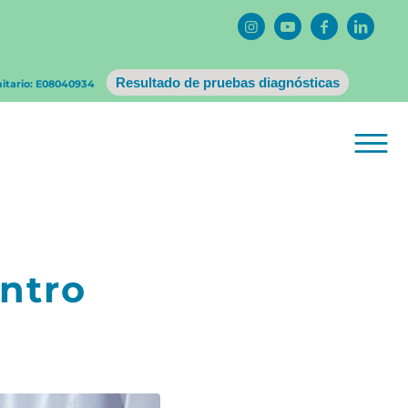
Resultado de pruebas diagnósticas
nitario: E08040934
entro