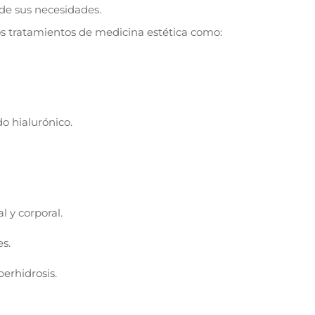
de sus necesidades.
s tratamientos de medicina estética como:
o hialurónico.
l y corporal.
es.
perhidrosis.