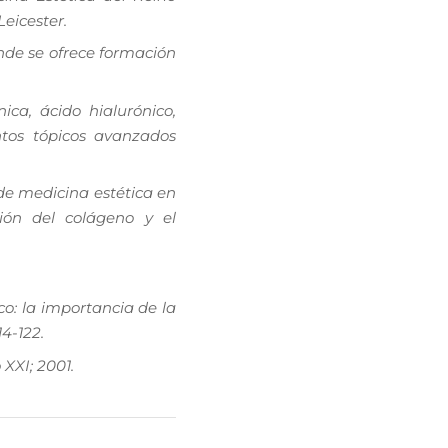
eicester.
nde se ofrece formación
ca, ácido hialurónico,
ntos tópicos avanzados
de medicina estética en
ción del colágeno y el
co: la importancia de la
14-122.
XXI; 2001.