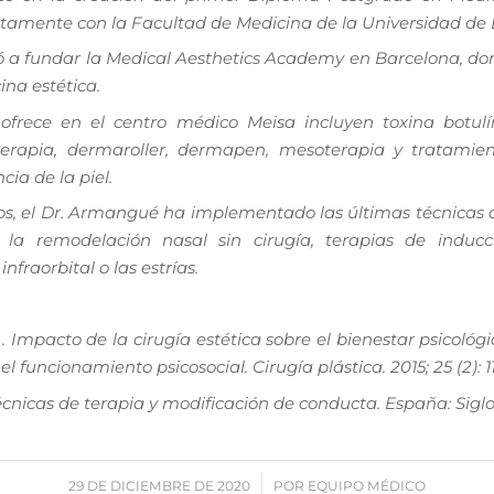
tamente con la Facultad de Medicina de la Universidad de L
evó a fundar la Medical Aesthetics Academy en Barcelona, do
na estética.
frece en el centro médico Meisa incluyen toxina botulíni
poterapia, dermaroller, dermapen, mesoterapia y tratamie
ia de la piel.
os, el Dr. Armangué ha implementado las últimas técnicas 
 la remodelación nasal sin cirugía, terapias de induc
nfraorbital o las estrías.
mpacto de la cirugía estética sobre el bienestar psicológi
l funcionamiento psicosocial. Cirugía plástica. 2015; 25 (2): 1
cnicas de terapia y modificación de conducta. España: Siglo 
/
29 DE DICIEMBRE DE 2020
POR
EQUIPO MÉDICO