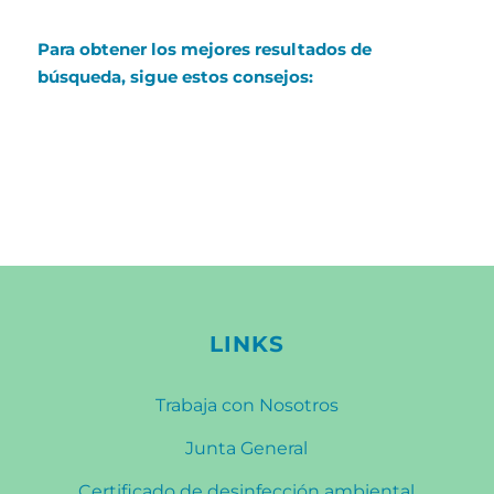
Para obtener los mejores resultados de
búsqueda, sigue estos consejos:
Comprueba la ortografía.
Prueba con términos similares o sinónimos.
Prueba con más de una sola palabra.
LINKS
Trabaja con Nosotros
Junta General
Certificado de desinfección ambiental